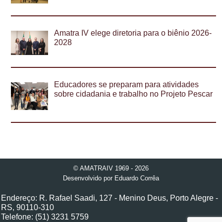
Amatra IV elege diretoria para o biênio 2026-
2028
Educadores se preparam para atividades
sobre cidadania e trabalho no Projeto Pescar
© AMATRAIV 1969 - 2026
Desenvolvido por
Eduardo Corrêa
Endereço: R. Rafael Saadi, 127 - Menino Deus, Porto Alegre -
RS, 90110-310
Telefone: (51) 3231 5759