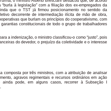
 Turma, o ministro Alberto Bresciani destacou que, de acordo
a “burla à legislação” com a filiação dos ex-empregados da
 ainda que o TST já firmou posicionamento no sentido da
etivo decorrente de intermediação ilícita de mão de obra,
cooperativas que burlam os princípios do cooperativismo, com
do garantias constitucionais de todo o grupo de trabalhadores
ra a indenização, o ministro classificou-o como “justo”, pois
nceiras do devedor, o prejuízo da coletividade e o interesse
 composta por três ministros, com a atribuição de analisar
rumento, agravos regimentais e recursos ordinários em ação
e ainda pode, em alguns casos, recorrer à Subseção I
.