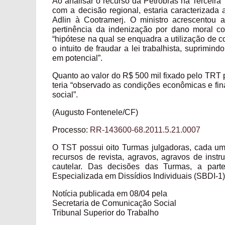
Ao analisar o recurso da Petrobras na Terceira
com a decisão regional, estaria caracterizada 
Adlin à Cootramerj. O ministro acrescentou
pertinência da indenização por dano moral col
“hipótese na qual se enquadra a utilização de 
o intuito de fraudar a lei trabalhista, suprimin
em potencial”.
Quanto ao valor do R$ 500 mil fixado pelo TRT pa
teria “observado as condições econômicas e fina
social”.
(Augusto Fontenele/CF)
Processo:
RR-143600-68.2011.5.21.0007
O TST possui oito Turmas julgadoras, cada uma
recursos de revista, agravos, agravos de inst
cautelar. Das decisões das Turmas, a part
Especializada em Dissídios Individuais (SBDI-1)
Notícia publicada em 08/04 pela
Secretaria de Comunicação Social
Tribunal Superior do Trabalho