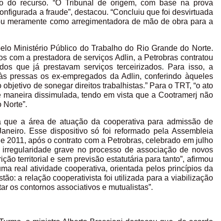
são do recurso. “O Tribunal de origem, com base na prova
nfigurada a fraude”, destacou. “Concluiu que foi desvirtuada
tuou meramente como arregimentadora de mão de obra para a
elo Ministério Público do Trabalho do Rio Grande do Norte.
dos com a prestadora de serviços Adlin, a Petrobras contratou
s que já prestavam serviços terceirizados. Para isso, a
às pressas os ex-empregados da Adlin, conferindo àqueles
bjetivo de sonegar direitos trabalhistas.” Para o TRT, “o ato
e maneira dissimulada, tendo em vista que a Cootramerj não
 Norte”.
nia que a área de atuação da cooperativa para admissão de
aneiro. Esse dispositivo só foi reformado pela Assembleia
de 2011, após o contrato com a Petrobras, celebrado em julho
 irregularidade grave no processo de associação de novos
ção territorial e sem previsão estatutária para tanto”, afirmou
ma real atividade cooperativa, orientada pelos princípios da
o: a relação cooperativista foi utilizada para a viabilização
ar os contornos associativos e mutualistas”.