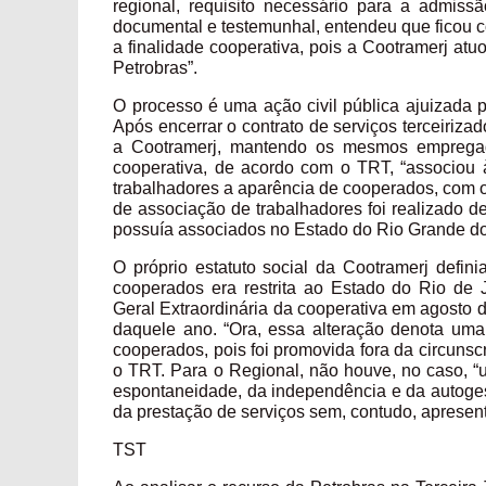
regional, requisito necessário para a admis
documental e testemunhal, entendeu que ficou co
a finalidade cooperativa, pois a Cootramerj a
Petrobras”.
O processo é uma ação civil pública ajuizada p
Após encerrar o contrato de serviços terceiriza
a Cootramerj, mantendo os mesmos empregado
cooperativa, de acordo com o TRT, “associou 
trabalhadores a aparência de cooperados, com o o
de associação de trabalhadores foi realizado d
possuía associados no Estado do Rio Grande do
O próprio estatuto social da Cootramerj defi
cooperados era restrita ao Estado do Rio de J
Geral Extraordinária da cooperativa em agosto 
daquele ano. “Ora, essa alteração denota uma
cooperados, pois foi promovida fora da circunscri
o TRT. Para o Regional, não houve, no caso, “u
espontaneidade, da independência e da autogestã
da prestação de serviços sem, contudo, apresent
TST