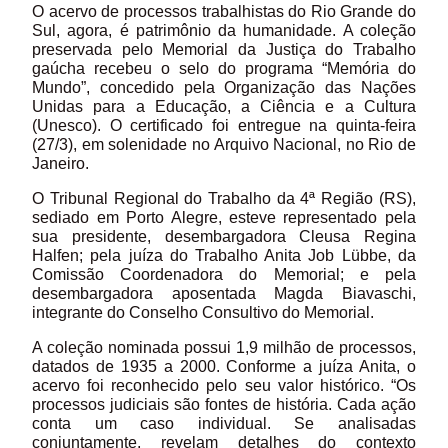
O acervo de processos trabalhistas do Rio Grande do
Sul, agora, é patrimônio da humanidade. A coleção
preservada pelo Memorial da Justiça do Trabalho
gaúcha recebeu o selo do programa “Memória do
Mundo”, concedido pela Organização das Nações
Unidas para a Educação, a Ciência e a Cultura
(Unesco). O certificado foi entregue na quinta-feira
(27/3), em solenidade no Arquivo Nacional, no Rio de
Janeiro.
O Tribunal Regional do Trabalho da 4ª Região (RS),
sediado em Porto Alegre, esteve representado pela
sua presidente, desembargadora Cleusa Regina
Halfen; pela juíza do Trabalho Anita Job Lübbe, da
Comissão Coordenadora do Memorial; e pela
desembargadora aposentada Magda Biavaschi,
integrante do Conselho Consultivo do Memorial.
A coleção nominada possui 1,9 milhão de processos,
datados de 1935 a 2000. Conforme a juíza Anita, o
acervo foi reconhecido pelo seu valor histórico. “Os
processos judiciais são fontes de história. Cada ação
conta um caso individual. Se analisadas
conjuntamente, revelam detalhes do contexto