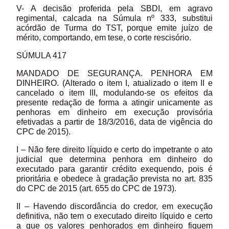
V- A decisão proferida pela SBDI, em agravo
regimental, calcada na Súmula nº 333, substitui
acórdão de Turma do TST, porque emite juízo de
mérito, comportando, em tese, o corte rescisório.
SÚMULA 417
MANDADO DE SEGURANÇA. PENHORA EM
DINHEIRO. (Alterado o item I, atualizado o item II e
cancelado o item III, modulando-se os efeitos da
presente redação de forma a atingir unicamente as
penhoras em dinheiro em execução provisória
efetivadas a partir de 18/3/2016, data de vigência do
CPC de 2015).
I – Não fere direito líquido e certo do impetrante o ato
judicial que determina penhora em dinheiro do
executado para garantir crédito exequendo, pois é
prioritária e obedece à gradação prevista no art. 835
do CPC de 2015 (art. 655 do CPC de 1973).
II – Havendo discordância do credor, em execução
definitiva, não tem o executado direito líquido e certo
a que os valores penhorados em dinheiro fiquem