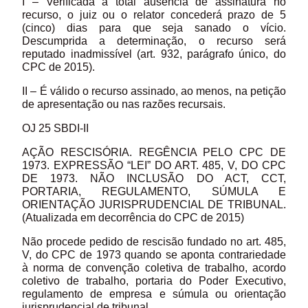
I – Verificada a total ausência de assinatura no
recurso, o juiz ou o relator concederá prazo de 5
(cinco) dias para que seja sanado o vício.
Descumprida a determinação, o recurso será
reputado inadmissível (art. 932, parágrafo único, do
CPC de 2015).
II – É válido o recurso assinado, ao menos, na petição
de apresentação ou nas razões recursais.
OJ 25 SBDI-II
AÇÃO RESCISÓRIA. REGÊNCIA PELO CPC DE
1973. EXPRESSÃO “LEI” DO ART. 485, V, DO CPC
DE 1973. NÃO INCLUSÃO DO ACT, CCT,
PORTARIA, REGULAMENTO, SÚMULA E
ORIENTAÇÃO JURISPRUDENCIAL DE TRIBUNAL.
(Atualizada em decorrência do CPC de 2015)
Não procede pedido de rescisão fundado no art. 485,
V, do CPC de 1973 quando se aponta contrariedade
à norma de convenção coletiva de trabalho, acordo
coletivo de trabalho, portaria do Poder Executivo,
regulamento de empresa e súmula ou orientação
jurisprudencial de tribunal.