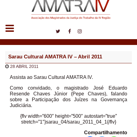
Notícias
Sarau Cultural AMATRA IV – Abril 2011
28 ABRIL 2011
Assista ao Sarau Cultural AMATRA IV.
Como convidado, o magistrado José Eduardo
Resende Chaves Júnior (Pepe Chaves), falando
sobre a Participação dos Juízes na Governança
Judiciária.
{flv width=”600″ height=”500″ autostart=”true”
stretch=”1″}sarau_04/sarau_2011_04_1{/flv}
Compartilhamento