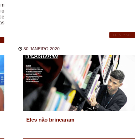
am
io
de
as
LEIA MAIS
S
30 JANEIRO 2020
Eles não brincaram