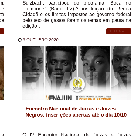
m,
Sulzbach, participou do programa “Boca no
de
Trombone” (Band TV).A instituição do Renda
tá
Cidadã e os limites impostos ao governo federal
de
pelo teto de gastos foram os temas em pauta na
edição…
S
LEIA MAIS
3 OUTUBRO 2020
Encontro Nacional de Juízas e Juízes
Negros: inscrições abertas até o dia 10/10
 à
O IV Encontro Nacional de Juízas e Juízes