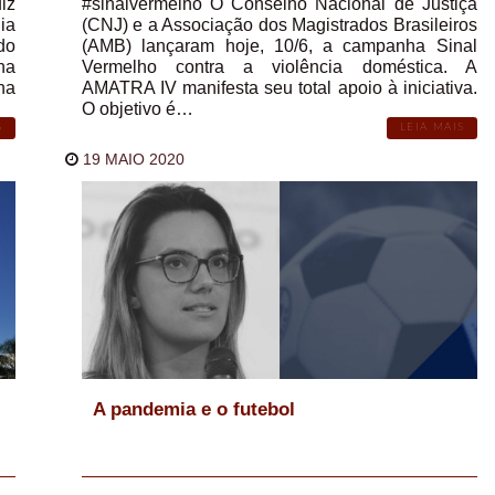
iz
#sinalvermelho O Conselho Nacional de Justiça
ia
(CNJ) e a Associação dos Magistrados Brasileiros
do
(AMB) lançaram hoje, 10/6, a campanha Sinal
na
Vermelho contra a violência doméstica. A
na
AMATRA IV manifesta seu total apoio à iniciativa.
O objetivo é…
S
LEIA MAIS
19 MAIO 2020
A pandemia e o futebol