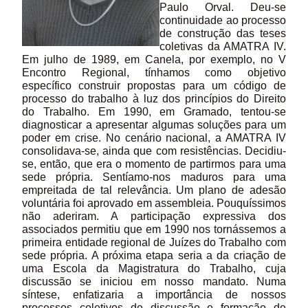
Paulo Orval. Deu-se
continuidade ao processo
de construção das teses
coletivas da AMATRA IV.
Em julho de 1989, em Canela, por exemplo, no V
Encontro Regional, tínhamos como objetivo
específico construir propostas para um código de
processo do trabalho à luz dos princípios do Direito
do Trabalho. Em 1990, em Gramado, tentou-se
diagnosticar a apresentar algumas soluções para um
poder em crise. No cenário nacional, a AMATRA IV
consolidava-se, ainda que com resistências. Decidiu-
se, então, que era o momento de partirmos para uma
sede própria. Sentíamo-nos maduros para uma
empreitada de tal relevância. Um plano de adesão
voluntária foi aprovado em assembleia. Pouquíssimos
não aderiram. A participação expressiva dos
associados permitiu que em 1990 nos tornássemos a
primeira entidade regional de Juízes do Trabalho com
sede própria. A próxima etapa seria a da criação de
uma Escola da Magistratura do Trabalho, cuja
discussão se iniciou em nosso mandato. Numa
síntese, enfatizaria a importância de nossos
processos coletivos de discussão e formação de