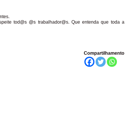
ntes.
speite tod@s @s trabalhador@s. Que entenda que toda a
Compartilhamento