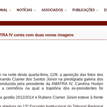
ONAL
NOTÍCIAS
ASSOCIADOS
PUBLICAÇÕES
E
MATRA IV conta com duas novas imagens
a noite desta quarta-feira, 12/9: a aposição das fotos dos
ando Clamer dos Santos Júnior na prestigiada galeria dos
 conduzida pela presidente da AMATRA IV, Carolina Hostyn
a cerimônia na qual a trajetória dos ex-presidentes foi
a gestão 2012/2014 e Rubens Clamer Júnior esteve à frente
abertura do 13º Encontro Institucional do Tribunal Regional