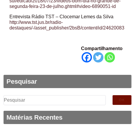
sul/edicao/2018/07/23/videos-bom-dia-rio-grande-de-
segunda-feira-23-de-julho.ghtml#video-6890051-id
Entrevista Rádio TST – Clocemar Lemes da Silva
http://www.tst.jus.br/radio-
destaques/-/asset_publisher/2bsB/content/id/24620083
Compartilhamento
Pesquisar
Pesquisar
por:
Matérias Recentes