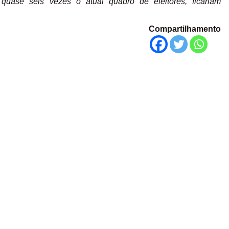
 quase seis vezes o atual quadro de eleitores, ficariam
Compartilhamento