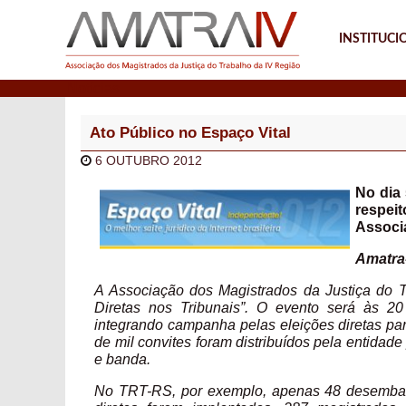
INSTITUCI
Notícias
Ato Público no Espaço Vital
6 OUTUBRO 2012
No dia 
respei
Associ
Amatra
A Associação dos Magistrados da Justiça do T
Diretas nos Tribunais”. O evento será às 2
integrando campanha pelas eleições diretas par
de mil convites foram distribuídos pela entidad
e banda.
No TRT-RS, por exemplo, apenas 48 desembar