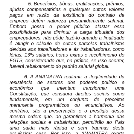
5.
Benefícios, bônus, gratificações, prêmios,
ajudas compensatórias e quaisquer outros valores
pagos em razão da existência do contrato de
emprego detêm natureza presumidamente salarial.
Embora possa o poder público afastar essa
possibilidade para diminuir a carga tributária dos
empregadores, não pôde fazê-lo quando a finalidade
é atingir o cálculo de outras parcelas trabalhistas
devidas aos trabalhadores e às trabalhadoras, como
férias, 13ºs salários, horas extras e recolhimento do
FGTS, considerando que, na prática, se isso ocorrer,
haverá rebaixamento do padrão salarial global.
6.
A ANAMATRA reafirma a ilegitimidade da
resistência de setores dos poderes político e
econômico que intentam transformar uma
Constituição, que consagra direitos sociais como
fundamentais, em um conjunto de preceitos
meramente programáticos ou enunciativos. Ao
contrário, são a preservação e o prestígio dessa
mesma ordem que, ao garantirem a harmonia das
relações sociais e trabalhistas, permitirão ao País
uma saída mais rápida e sem traumas desta
gravíssima crise. Por isso, a ANAMATRA exorta