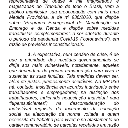
representativa de quase 4 mil magistrados e
magistradas do Trabalho de todo o Brasil, vem a
público manifestar sua preocupação com mais uma
Medida Provisória, a de nº 936/2020, que dispõe
sobre “Programa Emergencial de Manutenção do
Emprego e da Renda e dispõe sobre medidas
trabalhistas complementares”, a ser adotado durante
o período da pandemia Covid-19 (“coronavírus”), em
razão de previsões inconstitucionais.
1.
A expectativa, num cenário de crise, é de
que a prioridade das medidas governamentais se
dirija aos mais vulneráveis, notadamente, aqueles
que dependam da própria remuneração para viver e
sustentar as suas famílias. Tais medidas devem ser,
além de justas, juridicamente aceitáveis. Na MP 936
há, contudo, insistência em acordos individuais entre
trabalhadores e empregadores; na distinção dos
trabalhadores, indicando negociação individual para
“hiperssuficientes”; na desconsideração do
inafastável requisito do incremento da condição
social na elaboração da norma voltada a quem
necessita do trabalho para viver; e no afastamento do
caráter remuneratório de parcelas recebidas em razão