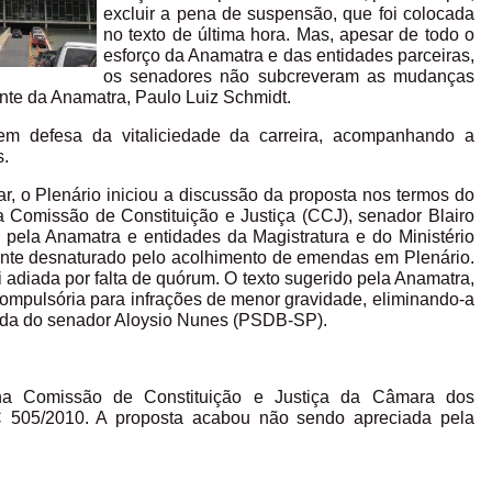
excluir a pena de suspensão, que foi colocada
no texto de última hora. Mas, apesar de todo o
esforço da Anamatra e das entidades parceiras,
os senadores não subcreveram as mudanças
ente da Anamatra, Paulo Luiz Schmidt.
m defesa da vitaliciedade da carreira, acompanhando a
s.
ar, o Plenário iniciou a discussão da proposta nos termos do
a Comissão de Constituição e Justiça (CCJ), senador Blairo
 pela Anamatra e entidades da Magistratura e do Ministério
lmente desnaturado pelo acolhimento de emendas em Plenário.
 adiada por falta de quórum. O texto sugerido pela Anamatra,
compulsória para infrações de menor gravidade, eliminando-a
enda do senador Aloysio Nunes (PSDB-SP).
na Comissão de Constituição e Justiça da Câmara dos
C 505/2010. A proposta acabou não sendo apreciada pela