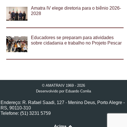
Amatra IV elege diretoria para o biênio 2026-
2028
Educadores se preparam para atividades
sobre cidadania e trabalho no Projeto Pescar
© AMATRAIV 1969 - 2026
Desenvolvido por
Eduardo Corrêa
Endereço: R. Rafael Saadi, 127 - Menino Deus, Porto Alegre -
RS, 90110-310
Telefone: (51) 3231 5759
Acima