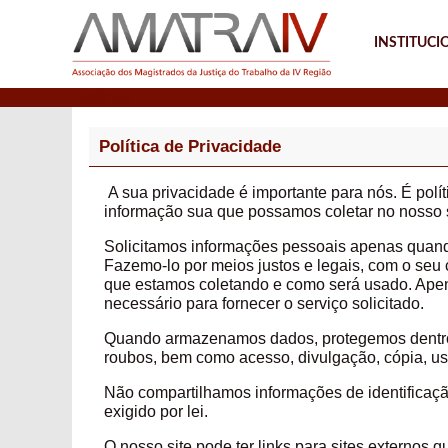
INSTITUCI
Notícias
Política de Privacidade
A sua privacidade é importante para nós. É polí
informação sua que possamos coletar no nosso s
Solicitamos informações pessoais apenas quand
Fazemo-lo por meios justos e legais, com o se
que estamos coletando e como será usado. Apen
necessário para fornecer o serviço solicitado.
Quando armazenamos dados, protegemos dentro d
roubos, bem como acesso, divulgação, cópia
Não compartilhamos informações de identificaç
exigido por lei.
O nosso site pode ter links para sites externos 