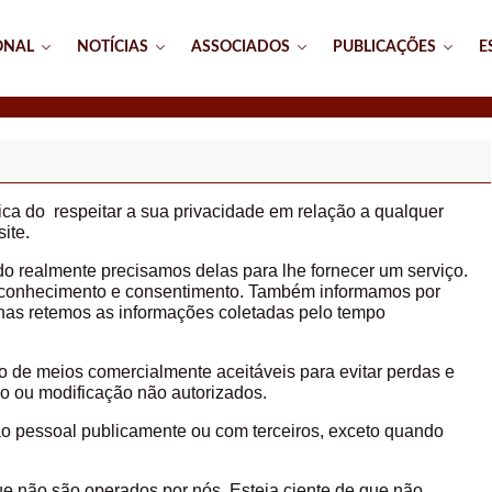
ONAL
NOTÍCIAS
ASSOCIADOS
PUBLICAÇÕES
E
tica do respeitar a sua privacidade em relação a qualquer
ite.
o realmente precisamos delas para lhe fornecer um serviço.
u conhecimento e consentimento. Também informamos por
as retemos as informações coletadas pelo tempo
e meios comercialmente aceitáveis ​​para evitar perdas e
, uso ou modificação não autorizados.
ão pessoal publicamente ou com terceiros, exceto quando
que não são operados por nós. Esteja ciente de que não