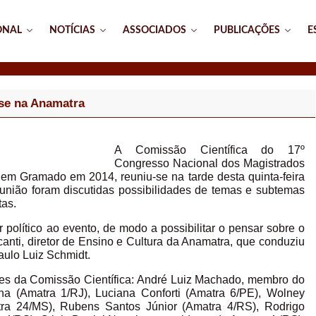
ONAL
NOTÍCIAS
ASSOCIADOS
PUBLICAÇÕES
E
-se na Anamatra
A Comissão Científica do 17º
Congresso Nacional dos Magistrados
em Gramado em 2014, reuniu-se na tarde desta quinta-feira
eunião foram discutidas possibilidades de temas e subtemas
tas.
político ao evento, de modo a possibilitar o pensar sobre o
lcanti, diretor de Ensino e Cultura da Anamatra, que conduziu
aulo Luiz Schmidt.
ntes da Comissão Científica: André Luiz Machado, membro do
a (Amatra 1/RJ), Luciana Conforti (Amatra 6/PE), Wolney
tra 24/MS), Rubens Santos Júnior (Amatra 4/RS), Rodrigo