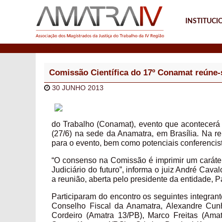
INSTITUCI
Notícias
Comissão Científica do 17º Conamat reúne
30 JUNHO 2013
do Trabalho (Conamat), evento que acontecerá 
(27/6) na sede da Anamatra, em Brasília. Na r
para o evento, bem como potenciais conferencis
“O consenso na Comissão é imprimir um caráter 
Judiciário do futuro”, informa o juiz André Cava
a reunião, aberta pelo presidente da entidade, P
Participaram do encontro os seguintes integra
Conselho Fiscal da Anamatra, Alexandre Cunh
Cordeiro (Amatra 13/PB), Marco Freitas (Ama