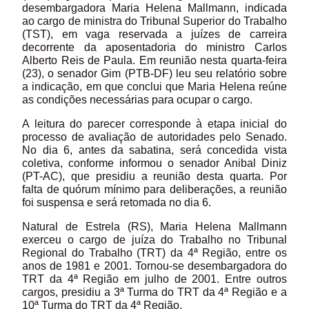
desembargadora Maria Helena Mallmann, indicada
ao cargo de ministra do Tribunal Superior do Trabalho
(TST), em vaga reservada a juízes de carreira
decorrente da aposentadoria do ministro Carlos
Alberto Reis de Paula. Em reunião nesta quarta-feira
(23), o senador Gim (PTB-DF) leu seu relatório sobre
a indicação, em que conclui que Maria Helena reúne
as condições necessárias para ocupar o cargo.
A leitura do parecer corresponde à etapa inicial do
processo de avaliação de autoridades pelo Senado.
No dia 6, antes da sabatina, será concedida vista
coletiva, conforme informou o senador Anibal Diniz
(PT-AC), que presidiu a reunião desta quarta. Por
falta de quórum mínimo para deliberações, a reunião
foi suspensa e será retomada no dia 6.
Natural de Estrela (RS), Maria Helena Mallmann
exerceu o cargo de juíza do Trabalho no Tribunal
Regional do Trabalho (TRT) da 4ª Região, entre os
anos de 1981 e 2001. Tornou-se desembargadora do
TRT da 4ª Região em julho de 2001. Entre outros
cargos, presidiu a 3ª Turma do TRT da 4ª Região e a
10ª Turma do TRT da 4ª Região.