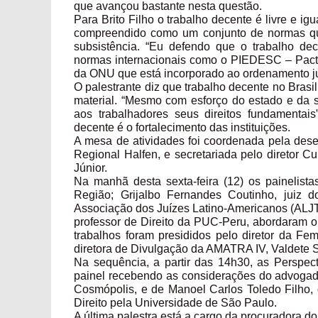
que avançou bastante nesta questão.
Para Brito Filho o trabalho decente é livre e ig
compreendido como um conjunto de normas qu
subsistência. “Eu defendo que o trabalho dec
normas internacionais como o PIEDESC – Pacto I
da ONU que está incorporado ao ordenamento jurí
O palestrante diz que trabalho decente no Brasi
material. “Mesmo com esforço do estado e da 
aos trabalhadores seus direitos fundamentai
decente é o fortalecimento das instituições.
A mesa de atividades foi coordenada pela dese
Regional Halfen, e secretariada pelo diretor
Júnior.
Na manhã desta sexta-feira (12) os painelis
Região; Grijalbo Fernandes Coutinho, juiz 
Associação dos Juízes Latino-Americanos (ALJT);
professor de Direito da PUC-Peru, abordaram o 
trabalhos foram presididos pelo diretor da F
diretora de Divulgação da AMATRA IV, Valdete 
Na sequência, a partir das 14h30, as Perspect
painel recebendo as considerações do advogado 
Cosmópolis, e de Manoel Carlos Toledo Filho
Direito pela Universidade de São Paulo.
A última palestra está a cargo da procuradora d