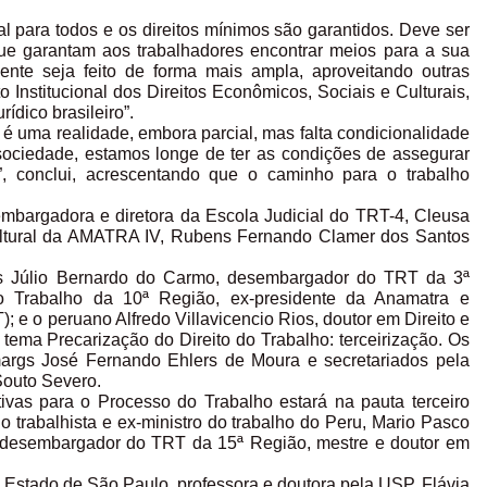
ual para todos e os direitos mínimos são garantidos. Deve ser
e garantam aos trabalhadores encontrar meios para a sua
ente seja feito de forma mais ampla, aproveitando outras
nstitucional dos Direitos Econômicos, Sociais e Culturais,
dico brasileiro”.
l é uma realidade, embora parcial, mas falta condicionalidade
sociedade, estamos longe de ter as condições de assegurar
s”, conclui, acrescentando que o caminho para o trabalho
mbargadora e diretora da Escola Judicial do TRT-4, Cleusa
 Cultural da AMATRA IV, Rubens Fernando Clamer dos Santos
tas Júlio Bernardo do Carmo, desembargador do TRT da 3ª
do Trabalho da 10ª Região, ex-presidente da Anamatra e
 e o peruano Alfredo Villavicencio Rios, doutor em Direito e
tema Precarização do Direito do Trabalho: terceirização. Os
emargs José Fernando Ehlers de Moura e secretariados pela
Souto Severo.
ivas para o Processo do Trabalho estará na pauta terceiro
trabalhista e ex-ministro do trabalho do Peru, Mario Pasco
, desembargador do TRT da 15ª Região, mestre e doutor em
o Estado de São Paulo, professora e doutora pela USP, Flávia