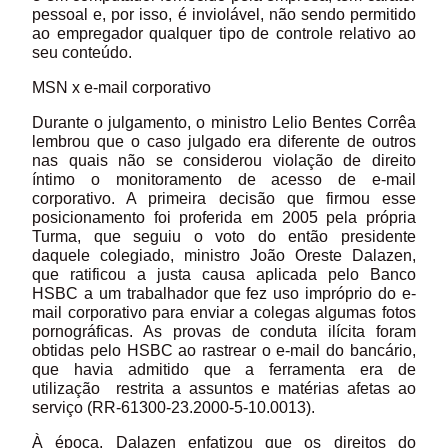
pessoal e, por isso, é inviolável, não sendo permitido
ao empregador qualquer tipo de controle relativo ao
seu conteúdo.
MSN x e-mail corporativo
Durante o julgamento, o ministro Lelio Bentes Corrêa
lembrou que o caso julgado era diferente de outros
nas quais não se considerou violação de direito
íntimo o monitoramento de acesso de e-mail
corporativo. A primeira decisão que firmou esse
posicionamento foi proferida em 2005 pela própria
Turma, que seguiu o voto do então presidente
daquele colegiado, ministro João Oreste Dalazen,
que ratificou a justa causa aplicada pelo Banco
HSBC a um trabalhador que fez uso impróprio do e-
mail corporativo para enviar a colegas algumas fotos
pornográficas. As provas de conduta ilícita foram
obtidas pelo HSBC ao rastrear o e-mail do bancário,
que havia admitido que a ferramenta era de
utilização restrita a assuntos e matérias afetas ao
serviço (RR-61300-23.2000-5-10.0013).
À época, Dalazen enfatizou que os direitos do