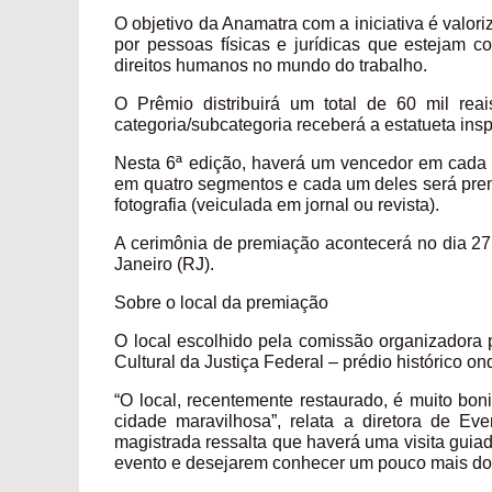
O objetivo da Anamatra com a iniciativa é valori
por pessoas físicas e jurídicas que estejam 
direitos humanos no mundo do trabalho.
O Prêmio distribuirá um total de 60 mil re
categoria/subcategoria receberá a estatueta inspi
Nesta 6ª edição, haverá um vencedor em cada ca
em quatro segmentos e cada um deles será premiad
fotografia (veiculada em jornal ou revista).
A cerimônia de premiação acontecerá no dia 27 
Janeiro (RJ).
Sobre o local da premiação
O local escolhido pela comissão organizadora 
Cultural da Justiça Federal – prédio histórico 
“O local, recentemente restaurado, é muito boni
cidade maravilhosa”, relata a diretora de E
magistrada ressalta que haverá uma visita gui
evento e desejarem conhecer um pouco mais do p