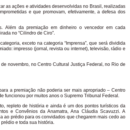
zar as ações e atividades desenvolvidas no Brasil, realizadas
comprometidas e que promovam, efetivamente, a defesa dos
ais. Além da premiação em dinheiro o vencedor em cada
rada no “Cilindro de Ciro”.
tegoria, exceto na categoria “Imprensa”, que será dividida
o: impresso (jornal, revista ou internet), televisão, rádio e
de novembro, no Centro Cultural Justiça Federal, no Rio de
para a premiação não poderia ser mais apropriado – Centro
onde funcionou por muitos anos o Supremo Tribunal Federal.
to, repleto de história e ainda é um dos pontos turísticos da
ventos e Convênios da Anamatra, Ana Cláudia Scavuzzi. A
ada ao prédio para os convidados que chegarem mais cedo ao
rédio e toda sua história.