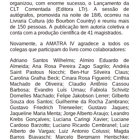
organizou, com enorme sucesso, o Lançamento da
CLT Comentada (Editora LTr). A sessão de
autógrafos, promovida na noite de 18/6, ocorreu na
Livraria Cultura (do Bourbon Country) e reuniu mais
de 150 pessoas. A publicação tem autoria coletiva e
conta com a produção científica de 41 magistrados.
Novamente, a AMATRA IV agradece a todos os
colegas que participam do livro como colaboradores:
Adriano Santos Wilhelms; Almiro Eduardo de
Almeida; Ana Rosa Pereira Zago Sagrilo; Andréa
Saint Pastous Nocchi; Ben-Hur Silveira Claus;
Carolina Gralha Beck; Cinara Rosa Figueiró; Cinthia
Machado de Oliveira; Claudio Antônio Cassou
Barbosa; Evandro Luís Urnau; Fabiola Schivitz
Dornelles Machado; Felipe Jakobson Lerrer; Gilberto
Souza dos Santos; Guilherme da Rocha Zambrano;
Gustavo Friedrich Trierweiler; Gustavo Jaques;
Jaqueline Maria Menta; Jorge Alberto Araujo; Leandro
Krebs Gonçalves; Luciana Caringi Xavier; Luciane
Cardoso Barzotto; Luciano Ricardo Cembranel; Luiz
Alberto de Vargas; Luiz Antonio Colussi; Magda
Barros Biavaschi; Marcelo Bergmann Hentschke;