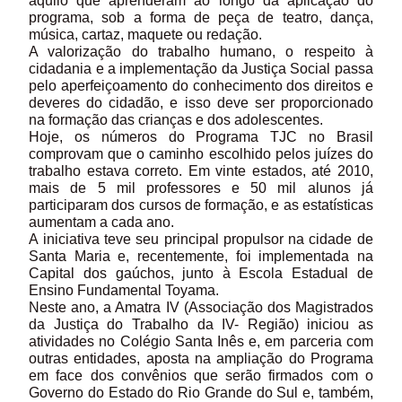
aquilo que aprenderam ao longo da aplicação do
programa, sob a forma de peça de teatro, dança,
música, cartaz, maquete ou redação.
A valorização do trabalho humano, o respeito à
cidadania e a implementação da Justiça Social passa
pelo aperfeiçoamento do conhecimento dos direitos e
deveres do cidadão, e isso deve ser proporcionado
na formação das crianças e dos adolescentes.
Hoje, os números do Programa TJC no Brasil
comprovam que o caminho escolhido pelos juízes do
trabalho estava correto. Em vinte estados, até 2010,
mais de 5 mil professores e 50 mil alunos já
participaram dos cursos de formação, e as estatísticas
aumentam a cada ano.
A iniciativa teve seu principal propulsor na cidade de
Santa Maria e, recentemente, foi implementada na
Capital dos gaúchos, junto à Escola Estadual de
Ensino Fundamental Toyama.
Neste ano, a Amatra IV (Associação dos Magistrados
da Justiça do Trabalho da IV- Região) iniciou as
atividades no Colégio Santa Inês e, em parceria com
outras entidades, aposta na ampliação do Programa
em face dos convênios que serão firmados com o
Governo do Estado do Rio Grande do Sul e, também,