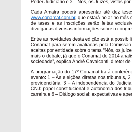
Poder Judiciário e 3 – Nós, os Juízes, vistos por
Cada Amatra poderá apresentar até dez tese
www.conamat.com.br
, que estará no ar no mês 
de teses e as inscrições serão feitas exclu
divulgadas diversas informações sobre o cong
Entre as novidades desta edição está a possibi
Conamat para serem avaliadas pela Comissão C
aceitas por entidade sobre o tema “Nós, os juízes,
mais o debate, já que o Conamat de 2014 anali
sociedade”, explica André Cavalcanti, diretor d
A programação do 17º Conamat trará conferênc
evento: 1 – As eleições diretas nos tribunais,
previdenciária, 3 – A independência do Judiciár
CNJ: papel constitucional e autonomia dos tribu
carreira e 6 – Diálogo social: expectativas e ape