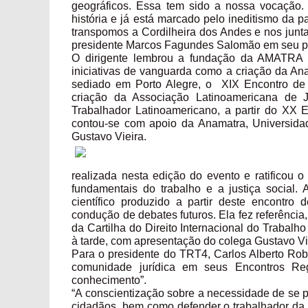
geográficos. Essa tem sido a nossa vocação
história e já está marcado pelo ineditismo da 
transpomos a Cordilheira dos Andes e nos junt
presidente Marcos Fagundes Salomão em seu p
O dirigente lembrou a fundação da AMATRA 
iniciativas de vanguarda como a criação da An
sediado em Porto Alegre, o XIX Encontro de
criação da Associação Latinoamericana de J
Trabalhador Latinoamericano, a partir do XX 
contou-se com apoio da Anamatra, Universida
Gustavo Vieira.
realizada nesta edição do evento e ratificou 
fundamentais do trabalho e a justiça social. 
científico produzido a partir deste encontro 
condução de debates futuros. Ela fez referênci
da Cartilha do Direito Internacional do Trabalh
à tarde, com apresentação do colega Gustavo Vi
Para o presidente do TRT4, Carlos Alberto Ro
comunidade jurídica em seus Encontros Regi
conhecimento”.
“A conscientização sobre a necessidade de se p
cidadãos, bem como defender o trabalhador da v