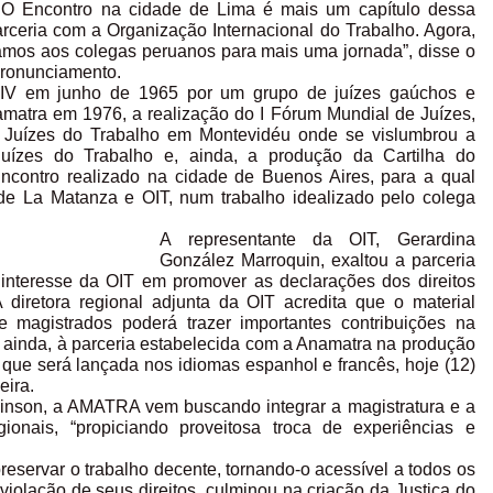
. O Encontro na cidade de Lima é mais um capítulo dessa
parceria com a Organização Internacional do Trabalho. Agora,
amos aos colegas peruanos para mais uma jornada”, disse o
ronunciamento.
IV em junho de 1965 por um grupo de juízes gaúchos e
amatra em 1976, a realização do I Fórum Mundial de Juízes,
 Juízes do Trabalho em Montevidéu onde se vislumbrou a
uízes do Trabalho e, ainda, a produção da Cartilha do
Encontro realizado na cidade de Buenos Aires, para a qual
de La Matanza e OIT, num trabalho idealizado pelo colega
A representante da OIT, Gerardina
González Marroquin, exaltou a parceria
o interesse da OIT em promover as declarações dos direitos
A diretora regional adjunta da OIT acredita que o material
de magistrados poderá trazer importantes contribuições na
a, ainda, à parceria estabelecida com a Anamatra na produção
o que será lançada nos idiomas espanhol e francês, hoje (12)
eira.
binson, a AMATRA vem buscando integrar a magistratura e a
onais, “propiciando proveitosa troca de experiências e
reservar o trabalho decente, tornando-o acessível a todos os
iolação de seus direitos, culminou na criação da Justiça do