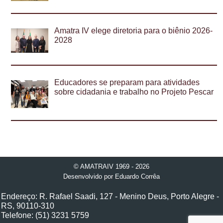
Amatra IV elege diretoria para o biênio 2026-
2028
Educadores se preparam para atividades
sobre cidadania e trabalho no Projeto Pescar
© AMATRAIV 1969 - 2026
Desenvolvido por
Eduardo Corrêa
Endereço: R. Rafael Saadi, 127 - Menino Deus, Porto Alegre -
RS, 90110-310
Telefone: (51) 3231 5759