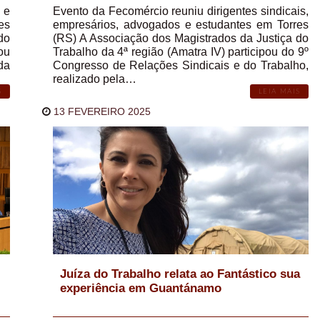
 e
Evento da Fecomércio reuniu dirigentes sindicais,
es
empresários, advogados e estudantes em Torres
do
(RS) A Associação dos Magistrados da Justiça do
ou
Trabalho da 4ª região (Amatra IV) participou do 9º
 da
Congresso de Relações Sindicais e do Trabalho,
realizado pela…
S
LEIA MAIS
13 FEVEREIRO 2025
Juíza do Trabalho relata ao Fantástico sua
experiência em Guantánamo