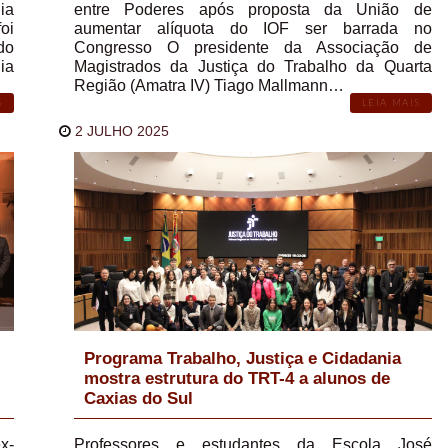
ia
entre Poderes após proposta da União de
oi
aumentar alíquota do IOF ser barrada no
do
Congresso O presidente da Associação de
ia
Magistrados da Justiça do Trabalho da Quarta
Região (Amatra IV) Tiago Mallmann…
S
LEIA MAIS
2 JULHO 2025
Programa Trabalho, Justiça e Cidadania
mostra estrutura do TRT-4 a alunos de
Caxias do Sul
x-
Professores e estudantes da Escola José