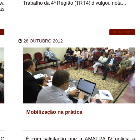
v.
Trabalho da 4ª Região (TRT4) divulgou nota…
as
S
LEIA MAIS
28 OUTUBRO 2012
Mobilização na prática
ÃO
É com satisfação que a AMATRA IV noticia a