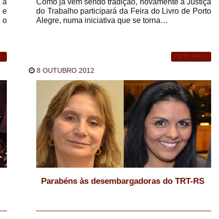
 a
Como já vem sendo tradição, novamente a Justiça
 e
do Trabalho participará da Feira do Livro de Porto
 o
Alegre, numa iniciativa que se torna…
S
LEIA MAIS
8 OUTUBRO 2012
Parabéns às desembargadoras do TRT-RS