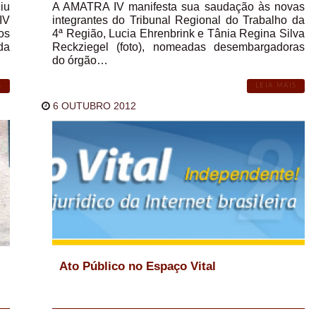
iu
A AMATRA IV manifesta sua saudação às novas
IV
integrantes do Tribunal Regional do Trabalho da
os
4ª Região, Lucia Ehrenbrink e Tânia Regina Silva
da
Reckziegel (foto), nomeadas desembargadoras
do órgão…
S
LEIA MAIS
6 OUTUBRO 2012
Ato Público no Espaço Vital