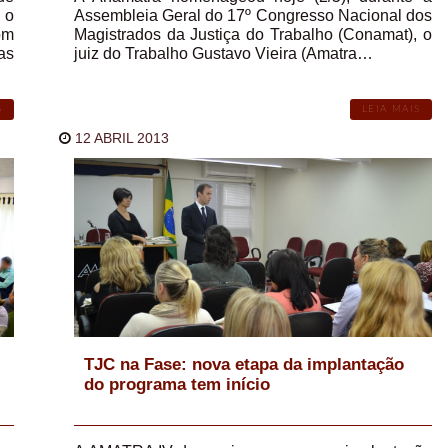
 o
Assembleia Geral do 17º Congresso Nacional dos
om
Magistrados da Justiça do Trabalho (Conamat), o
as
juiz do Trabalho Gustavo Vieira (Amatra…
S
LEIA MAIS
12 ABRIL 2013
TJC na Fase: nova etapa da implantação
do programa tem início