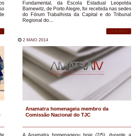
os
Fundamental, da Escola Estadual Leopolda
so
Barnewitz, de Porto Alegre, foi recebida nas sedes
de
do Fórum Trabalhista da Capital e do Tribunal
Regional do…
S
LEIA MAIS
2 MAIO 2014
Anamatra homenageia membro da
e
Comissão Nacional do TJC
de
A Anamatra homenageou hoje (2/5), durante a