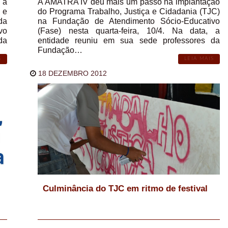
 a
A AMATRA IV deu mais um passo na implantação
 e
do Programa Trabalho, Justiça e Cidadania (TJC)
da
na Fundação de Atendimento Sócio-Educativo
vo
(Fase) nesta quarta-feira, 10/4. Na data, a
da
entidade reuniu em sua sede professores da
Fundação…
S
LEIA MAIS
18 DEZEMBRO 2012
Culminância do TJC em ritmo de festival