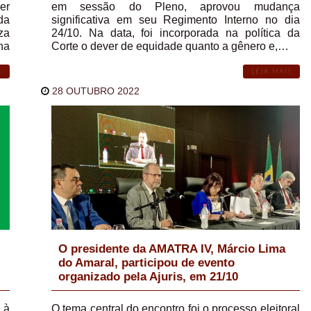
er
em sessão do Pleno, aprovou mudança
da
significativa em seu Regimento Interno no dia
za
24/10. Na data, foi incorporada na política da
na
Corte o dever de equidade quanto a gênero e,…
S
LEIA MAIS
28 OUTUBRO 2022
O presidente da AMATRA IV, Márcio Lima
do Amaral, participou de evento
organizado pela Ajuris, em 21/10
 à
O tema central do encontro foi o processo eleitoral