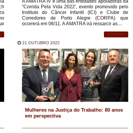
la
A AMATRA IV é uma das entidades apoiadoras da
ch
“Corrida Pela Vida 2022’, evento promovido pelo
za
Instituto do Câncer Infantil (ICI) e Clube de
ho
Corredores de Porto Alegre (CORPA) que
ar
ocorrerá em 06/11. A AMATRA irá ressarcir as…
S
LEIA MAIS
21 OUTUBRO 2022
Mulheres na Justiça do Trabalho: 80 anos
em perspectiva