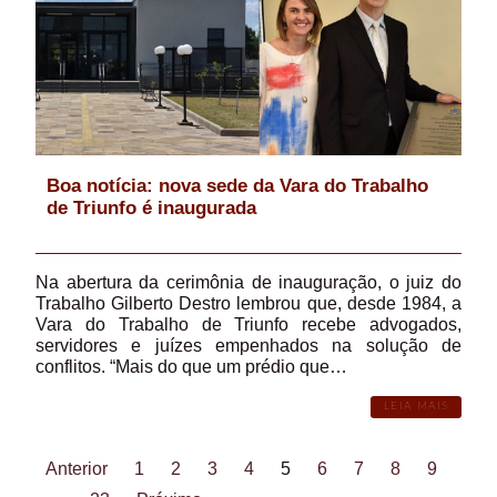
Boa notícia: nova sede da Vara do Trabalho
de Triunfo é inaugurada
Na abertura da cerimônia de inauguração, o juiz do
Trabalho Gilberto Destro lembrou que, desde 1984, a
Vara do Trabalho de Triunfo recebe advogados,
servidores e juízes empenhados na solução de
conflitos. “Mais do que um prédio que…
LEIA MAIS
Anterior
1
2
3
4
5
6
7
8
9